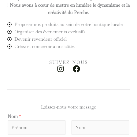
!
Nous avons à cœur de mettre en lumière le dynamisme et la
créativité du Perche
.
Proposer nos produits au sein de votre boutique locale
Organiser des événements exclusifs
Devenir revendeur officiel
Créez et concevoir à nos côtés
SUIVEZ-NOUS
I
F
n
a
s
c
t
e
a
b
g
o
Laissez-nous votre message
r
o
Nom
*
a
k
m