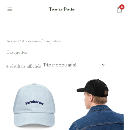
Trié
Aller
par
0
popularité
au
contenu
Accueil
/
Accessoires
/ Casquettes
Casquettes
4 résultats affichés