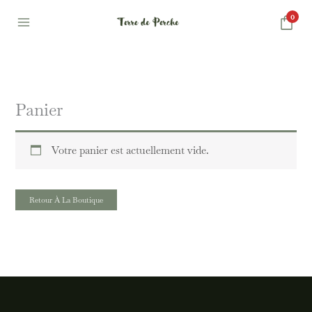
Aller
0
au
contenu
Panier
Votre panier est actuellement vide.
Retour À La Boutique