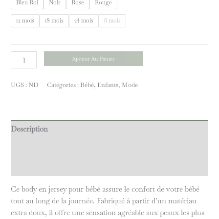
Bleu Roi
Noir
Rose
Rouge
12 mois
18 mois
24 mois
6 mois
Ajouter Au Panier
UGS :
ND
Catégories :
Bébé
,
Enfants
,
Mode
Description
Informations complémentaires
Avis (0)
Ce body en jersey pour bébé assure le confort de votre bébé
tout au long de la journée. Fabriqué à partir d’un matériau
extra doux, il offre une sensation agréable aux peaux les plus