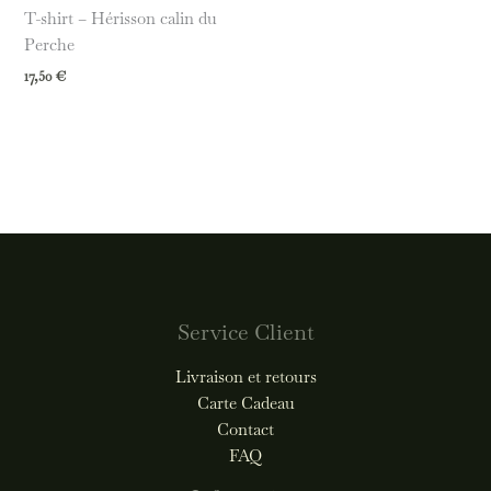
T-shirt – Hérisson calin du
Perche
17,50
€
Service Client
Livraison et retours
Carte Cadeau
Contact
FAQ