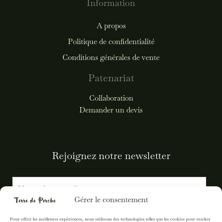
Information
A propos
Politique de confidentialité
Conditions générales de vente
Patenariat
Collaboration
Demander un devis
Rejoignez notre newsletter
E
m
Gérer le consentement
a
i
S'inscrire
Pour offrir les meilleures expériences, nous utilisons des technologies telles que les cookies pour stocker