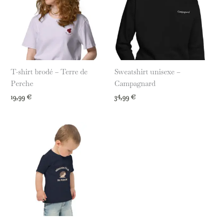
T-shirt brodé – Terre de
Sweatshirt unisexe –
Perche
Campagnard
19,99
€
34,99
€