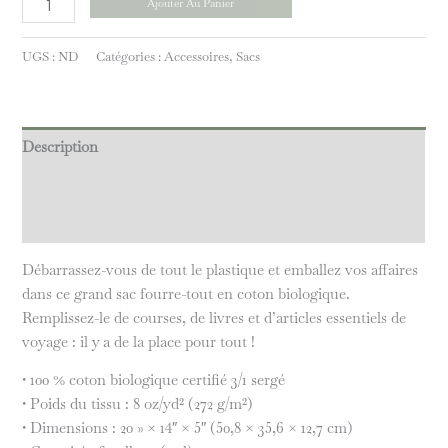
Ajouter Au Panier
UGS :
ND
Catégories :
Accessoires
,
Sacs
Description
Informations complémentaires
Avis (0)
Débarrassez-vous de tout le plastique et emballez vos affaires
dans ce grand sac fourre-tout en coton biologique.
Remplissez-le de courses, de livres et d’articles essentiels de
voyage : il y a de la place pour tout !
• 100 % coton biologique certifié 3/1 sergé
• Poids du tissu : 8 oz/yd² (272 g/m²)
• Dimensions : 20 » × 14″ × 5″ (50,8 × 35,6 × 12,7 cm)