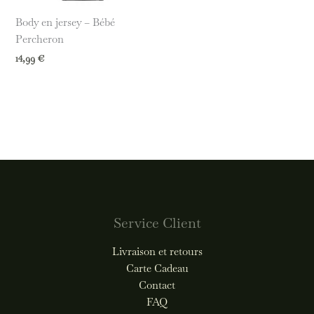
Body en jersey – Bébé
Percheron
14,99
€
Service Client
Livraison et retours
Carte Cadeau
Contact
FAQ