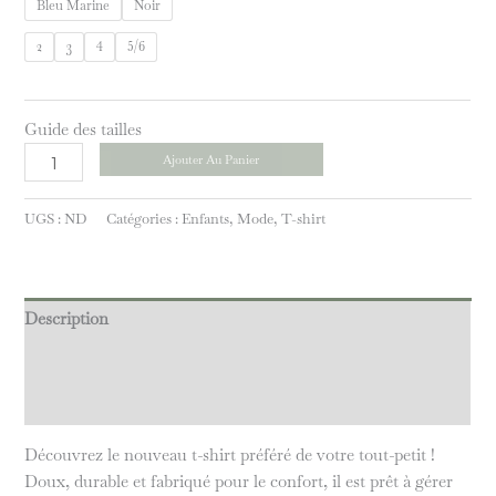
Bleu Marine
Noir
2
3
4
5/6
Guide des tailles
Ajouter Au Panier
UGS :
ND
Catégories :
Enfants
,
Mode
,
T-shirt
Description
Informations complémentaires
Avis (0)
Découvrez le nouveau t-shirt préféré de votre tout-petit !
Doux, durable et fabriqué pour le confort, il est prêt à gérer