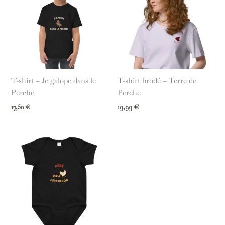
T-shirt – Je galope dans le
T-shirt brodé – Terre de
Perche
Perche
17,50
€
19,99
€