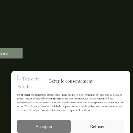
crire
Gérer le consentement
Pour offrir les meilleures expériences, nous utilisons des technologies telles que les cookies
pour stocker et/ou accéder aux informations des appareils. Le fait de consentir à ces
technologies nous permettra de traiter des données telles que le comportement de navigation
ou les ID uniques sur ce site. Le fait de ne pas consentir ou de retirer son consentement peut
avoir un effet négatif sur certaines caractéristiques et fonctions.
Accepter
Refuser