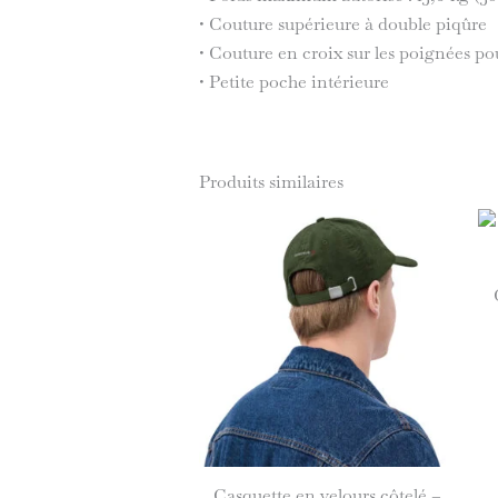
• Couture supérieure à double piqûre
• Couture en croix sur les poignées pou
• Petite poche intérieure
Produits similaires
Casquette en velours côtelé –