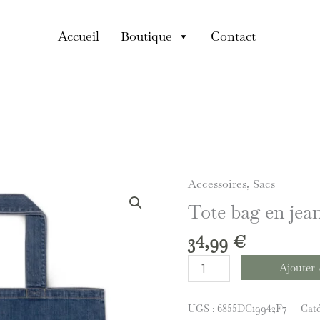
Accueil
Boutique
Contact
Accessoires
,
Sacs
quantité
de
Tote bag en jea
Tote
34,99
€
bag
en
Ajouter 
jean
écologique
UGS :
6855DC19942F7
Caté