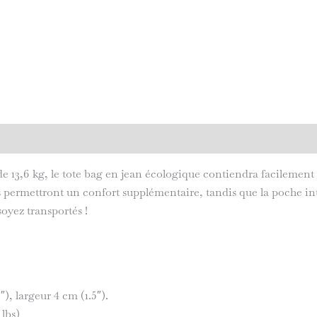
ntaires
Avis (0)
e 13,6 kg, le tote bag en jean écologique contiendra facilement
s permettront un confort supplémentaire, tandis que la poche int
oyez transportés !
), largeur 4 cm (1.5″).
 lbs)