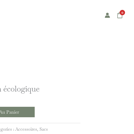
0
n écologique
Au Panier
gories :
Accessoires
,
Sacs