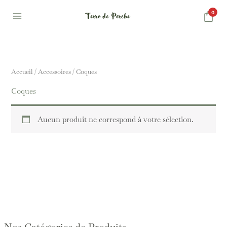
Aller
0
au
contenu
Accueil
/
Accessoires
/ Coques
Coques
Aucun produit ne correspond à votre sélection.
Nos Catégories de Produits