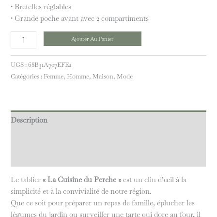
• Bretelles réglables
• Grande poche avant avec 2 compartiments
Ajouter Au Panier
UGS :
68B31A707EFE2
Catégories :
Femme
,
Homme
,
Maison
,
Mode
Description
Informations complémentaires
Avis (0)
Le tablier
« La Cuisine du Perche »
est un clin d’œil à la
simplicité et à la convivialité de notre région.
Que ce soit pour préparer un repas de famille, éplucher les
légumes du jardin ou surveiller une tarte qui dore au four, il