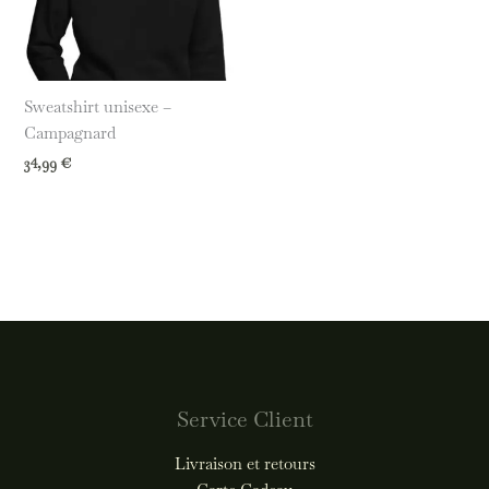
Sweatshirt unisexe –
Campagnard
34,99
€
Service Client
Livraison et retours